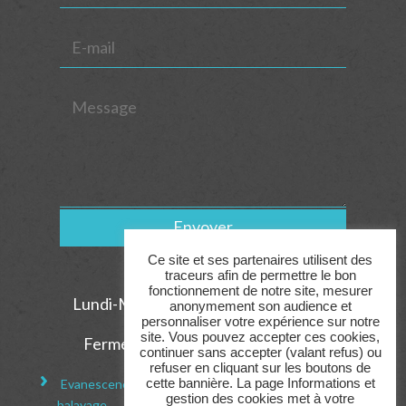
Alternative:
Ce site et ses partenaires utilisent des
traceurs afin de permettre le bon
Horaires
fonctionnement de notre site, mesurer
Lundi-Mardi-Jeudi-Vendredi : 9h-18h
anonymement son audience et
personnaliser votre expérience sur notre
Samedi : 9h-16h
site. Vous pouvez accepter ces cookies,
Fermé le Mercredi et le Dimanche
continuer sans accepter (valant refus) ou
refuser en cliquant sur les boutons de
cette bannière. La page Informations et
Evanescence
Coupe / coiffure
Coloration /
gestion des cookies met à votre
balayage
Lissage
Coloration végétale